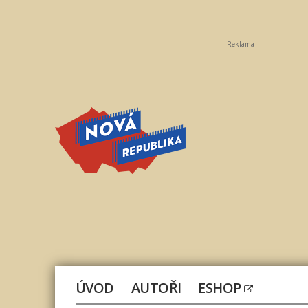
Reklama
Nová
republika
ÚVOD
AUTOŘI
ESHOP