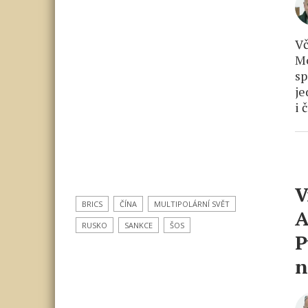
Vč
Mó
sp
je
i 
V
BRICS
ČÍNA
MULTIPOLÁRNÍ SVĚT
A
RUSKO
SANKCE
ŠOS
P
n