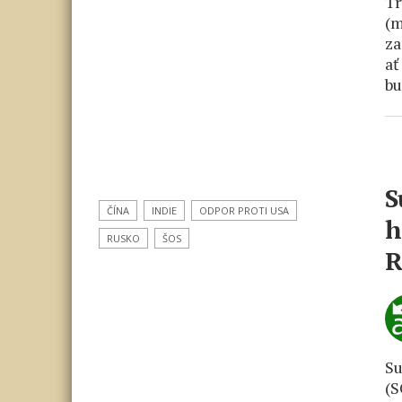
Tr
(m
za
ať
bu
S
ČÍNA
INDIE
ODPOR PROTI USA
h
RUSKO
ŠOS
R
Su
(S