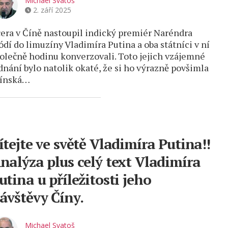
Michael Svatoš
2. září 2025
era v Číně nastoupil indický premiér Naréndra
dí do limuzíny Vladimíra Putina a oba státníci v ní
olečně hodinu konverzovali. Toto jejich vzájemné
dnání bylo natolik okaté, že si ho výrazně povšimla
čínská…
ítejte ve světě Vladimíra Putina!!
nalýza plus celý text Vladimíra
utina u příležitosti jeho
ávštěvy Číny.
Michael Svatoš