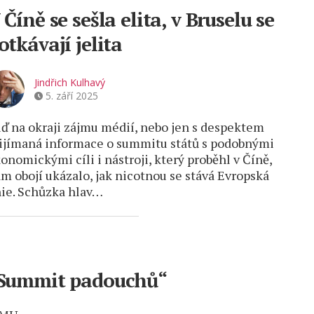
 Číně se sešla elita, v Bruselu se
otkávají jelita
Jindřich Kulhavý
5. září 2025
ď na okraji zájmu médií, nebo jen s despektem
ijímaná informace o summitu států s podobnými
onomickými cíli i nástroji, který proběhl v Číně,
m obojí ukázalo, jak nicotnou se stává Evropská
ie. Schůzka hlav…
Summit padouchů“