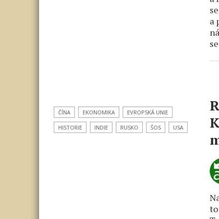
se
a 
ná
se
R
ČÍNA
EKONOMIKA
EVROPSKÁ UNIE
K
HISTORIE
INDIE
RUSKO
ŠOS
USA
m
Na
to