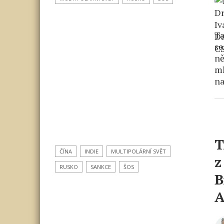
Ta
se
ně
ml
na
T
ČÍNA
INDIE
MULTIPOLÁRNÍ SVĚT
z
RUSKO
SANKCE
ŠOS
B
A