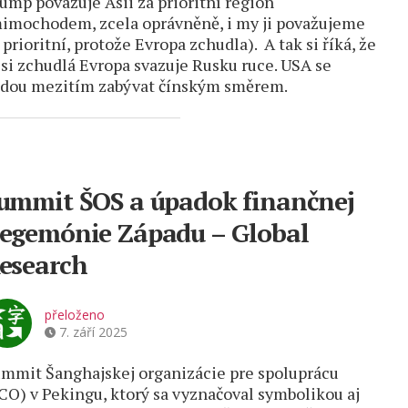
ump považuje Asii za prioritní region
imochodem, zcela oprávněně, i my ji považujeme
 prioritní, protože Evropa zchudla). A tak si říká, že
 si zchudlá Evropa svazuje Rusku ruce. USA se
dou mezitím zabývat čínským směrem.
ummit ŠOS a úpadok finančnej
egemónie Západu – Global
esearch
přeloženo
7. září 2025
mmit Šanghajskej organizácie pre spoluprácu
CO) v Pekingu, ktorý sa vyznačoval symbolikou aj