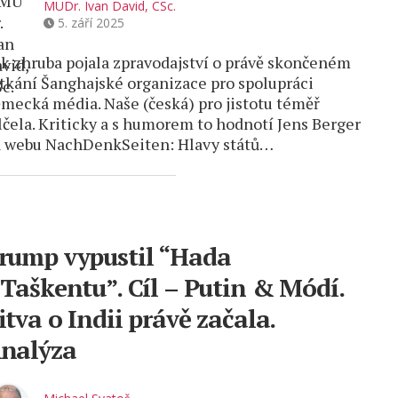
MUDr. Ivan David, CSc.
5. září 2025
k zhruba pojala zpravodajství o právě skončeném
tkání Šanghajské organizace pro spolupráci
mecká média. Naše (česká) pro jistotu téměř
čela. Kriticky a s humorem to hodnotí Jens Berger
 webu NachDenkSeiten: Hlavy států…
rump vypustil “Hada
 Taškentu”. Cíl – Putin & Módí.
itva o Indii právě začala.
nalýza