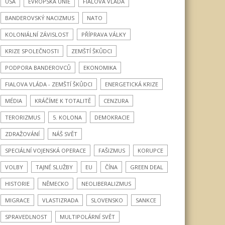
USA
EVROPSKÁ UNIE
FIALOVA VLÁDA
BANDEROVSKÝ NACIZMUS
NATO
KOLONIÁLNÍ ZÁVISLOST
PŘÍPRAVA VÁLKY
KRIZE SPOLEČNOSTI
ZEMŠTÍ ŠKŮDCI
PODPORA BANDEROVCŮ
EKONOMIKA
FIALOVA VLÁDA - ZEMŠTÍ ŠKŮDCI
ENERGETICKÁ KRIZE
MÉDIA
KRÁČÍME K TOTALITĚ
CENZURA
TERORIZMUS
5. KOLONA
DEMOKRACIE
ZDRAŽOVÁNÍ
NÁŠ SVĚT
SPECIÁLNÍ VOJENSKÁ OPERACE
FAŠIZMUS
KORUPCE
VOLBY
TAJNÉ SLUŽBY
EU
ČÍNA
GREEN DEAL
HISTORIE
NĚMECKO
NEOLIBERALIZMUS
MIGRACE
VLASTIZRADA
SLOVENSKO
SANKCE
SPRAVEDLNOST
MULTIPOLÁRNÍ SVĚT