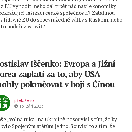
 z EU vyhodit, nebo dál trpět pád naší ekonomiky
pokračující fašizaci české společnosti? Zatáhnou
s lídryně EU do sebevražedné války s Ruskem, nebo
 to podaří zastavit?
ostislav Iščenko: Evropa a Jižní
orea zaplatí za to, aby USA
ohly pokračovat v boji s Čínou
přeloženo
16. září 2025
še „volná ruka“ na Ukrajině nesouvisí s tím, že by
 bylo Spojeným státům jedno. Souvisí to s tím, že