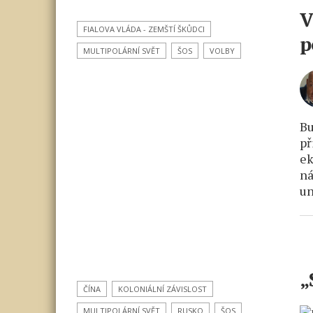
V
FIALOVA VLÁDA - ZEMŠTÍ ŠKŮDCI
p
MULTIPOLÁRNÍ SVĚT
ŠOS
VOLBY
Bu
př
ek
ná
un
„
ČÍNA
KOLONIÁLNÍ ZÁVISLOST
MULTIPOLÁRNÍ SVĚT
RUSKO
ŠOS