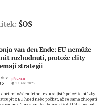
títek:
ŠOS
onja van den Ende: EU nemůže
init rozhodnutí, protože elity
emají strategii
převzato
17. září 2025
 dočtení násleujícího textu si jistě položíte otázky:
stoupit z EU hned nebo počkat, až se sama zhroputí
rozpadne? Neposlouchat bruselský diktát a nechat