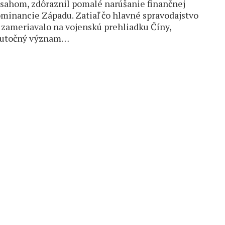
sahom, zdôraznil pomalé narúšanie finančnej
minancie Západu. Zatiaľ čo hlavné spravodajstvo
 zameriavalo na vojenskú prehliadku Číny,
kutočný význam…