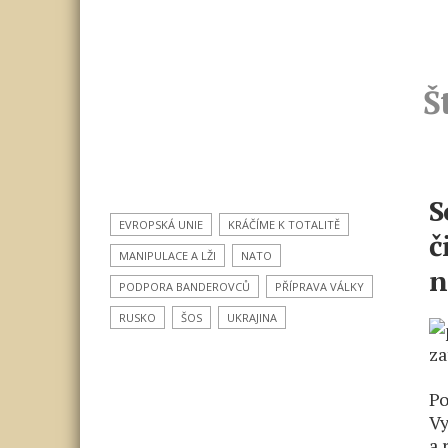
Š
S
EVROPSKÁ UNIE
KRÁČÍME K TOTALITĚ
č
MANIPULACE A LŽI
NATO
n
PODPORA BANDEROVCŮ
PŘÍPRAVA VÁLKY
RUSKO
ŠOS
UKRAJINA
Po
Vy
a 