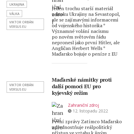
UKRAJINA
Jeden trochu starší materiál
o útoku Ukrajiny na Sevastopol,
VÁLKA
ale se zajímavými informacemi
VIKTOR ORBÁN
od vojenského historika *
VERSUS EU
Významné volání nacismu
po novém světovém řádu
nepronesl jako první Hitler, ale
Angličan Herbert Wells *
Maďarsko bojuje o peníze z EU
Maďarské námitky proti
VIKTOR ORBÁN
další pomoci EU pro
VERSUS EU
kyjevský režim
Zahraniční zdroj
12. listopadu 2022
První zprávy Zatímco Maďarsko
upřednostňuje reálpolitický
přístup ve vztahu k jiným