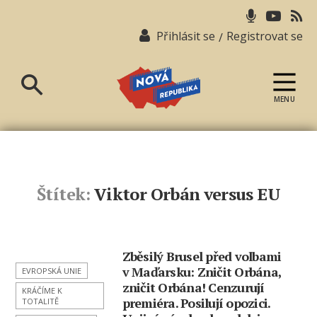
Přihlásit se
Registrovat se
/
MENU
Nová
republika
Štítek:
Viktor Orbán versus EU
Zběsilý Brusel před volbami
v Maďarsku: Zničit Orbána,
EVROPSKÁ UNIE
zničit Orbána! Cenzurují
KRÁČÍME K
premiéra. Posilují opozici.
TOTALITĚ