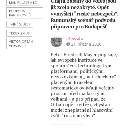
Unijní zásahy do voleb jsou
MANIPULACE A LŽI
již zcela nezakryté. Opět
PODPORA
vymýšlejí “ruské nebezpečí”.
BANDEROVCŮ
Rumunský scénář podvodu
TAJNÉ SLUŽBY
připraven pro Budapešť
TERORIZMUS
převzato
VIKTOR ORBÁN
21. března 2026
VERSUS EU
Peter Friedrich Mayer popisuje,
jak evropské instituce ve
spolupráci s technologickými
platformami, politickými
neziskovkami a „fact-checkery“
placenými Bruselem
systematicky ovlivňují veřejný
prostor před maďarskými
volbami – a pro případ, že
Orbán opět zvítězí, chystají
model zneplatnění hlasování
kvůli “ruskému vlivu”