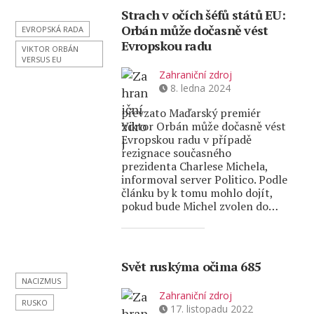
Strach v očích šéfů států EU:
Orbán může dočasně vést
EVROPSKÁ RADA
Evropskou radu
VIKTOR ORBÁN
VERSUS EU
Zahraniční zdroj
8. ledna 2024
převzato Maďarský premiér
Viktor Orbán může dočasně vést
Evropskou radu v případě
rezignace současného
prezidenta Charlese Michela,
informoval server Politico. Podle
článku by k tomu mohlo dojít,
pokud bude Michel zvolen do…
Svět ruskýma očima 685
NACIZMUS
Zahraniční zdroj
RUSKO
17. listopadu 2022