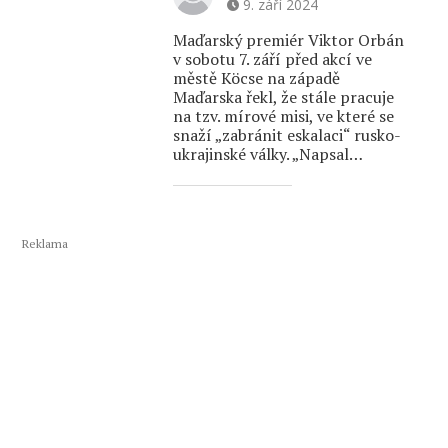
9. září 2024
Maďarský premiér Viktor Orbán
v sobotu 7. září před akcí ve
městě Köcse na západě
Maďarska řekl, že stále pracuje
na tzv. mírové misi, ve které se
snaží „zabránit eskalaci“ rusko-
ukrajinské války. „Napsal…
Reklama