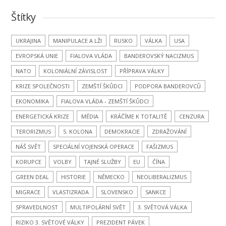
Štítky
UKRAJINA
MANIPULACE A LŽI
RUSKO
VÁLKA
USA
EVROPSKÁ UNIE
FIALOVA VLÁDA
BANDEROVSKÝ NACIZMUS
NATO
KOLONIÁLNÍ ZÁVISLOST
PŘÍPRAVA VÁLKY
KRIZE SPOLEČNOSTI
ZEMŠTÍ ŠKŮDCI
PODPORA BANDEROVCŮ
EKONOMIKA
FIALOVA VLÁDA - ZEMŠTÍ ŠKŮDCI
ENERGETICKÁ KRIZE
MÉDIA
KRÁČÍME K TOTALITĚ
CENZURA
TERORIZMUS
5. KOLONA
DEMOKRACIE
ZDRAŽOVÁNÍ
NÁŠ SVĚT
SPECIÁLNÍ VOJENSKÁ OPERACE
FAŠIZMUS
KORUPCE
VOLBY
TAJNÉ SLUŽBY
EU
ČÍNA
GREEN DEAL
HISTORIE
NĚMECKO
NEOLIBERALIZMUS
MIGRACE
VLASTIZRADA
SLOVENSKO
SANKCE
SPRAVEDLNOST
MULTIPOLÁRNÍ SVĚT
3. SVĚTOVÁ VÁLKA
RIZIKO 3. SVĚTOVÉ VÁLKY
PREZIDENT PÁVEK