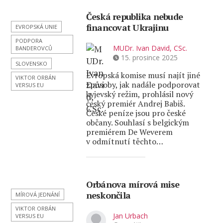
Česká republika nebude
financovat Ukrajinu
EVROPSKÁ UNIE
PODPORA
MUDr. Ivan David, CSc.
BANDEROVCŮ
15. prosince 2025
SLOVENSKO
Evropská komise musí najít jiné
VIKTOR ORBÁN
způsoby, jak nadále podporovat
VERSUS EU
kyjevský režim, prohlásil nový
český premiér Andrej Babiš.
České peníze jsou pro české
občany. Souhlasí s belgickým
premiérem De Weverem
v odmítnutí těchto…
Orbánova mírová mise
neskončila
MÍROVÁ JEDNÁNÍ
VIKTOR ORBÁN
Jan Urbach
VERSUS EU