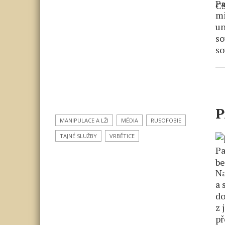
Pa
mi
un
so
so
P
MANIPULACE A LŽI
MÉDIA
RUSOFOBIE
TAJNÉ SLUŽBY
VRBĚTICE
Na
a 
do
z 
př