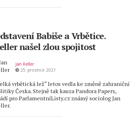
dstavení Babiše a Vrbětice.
eller našel zlou spojitost
Jan Keller
25. prosince 2021
elká vrbětická lež“ letos vedla ke změně zahraniční
litiky Česka. Stejně tak kauza Pandora Papers,
ádí pro ParlamentníListy.cz známý sociolog Jan
ller.