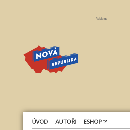
Reklama
Nová
republika
ÚVOD
AUTOŘI
ESHOP