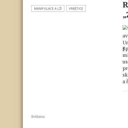
R
MANIPULACE A LŽI
VRBĚTICE
„
Sp
mi
us
pr
sk
a 
Reklama