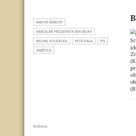
B
ANDOR ŠÁNDOR
KANCELÁŘ PREZIDENTA REPUBLIKY
MICHAL KOUDELKA
PETR FIALA
PIS
VRBĚTICE
Zd
(K
pr
oh
ob
(B
Reklama