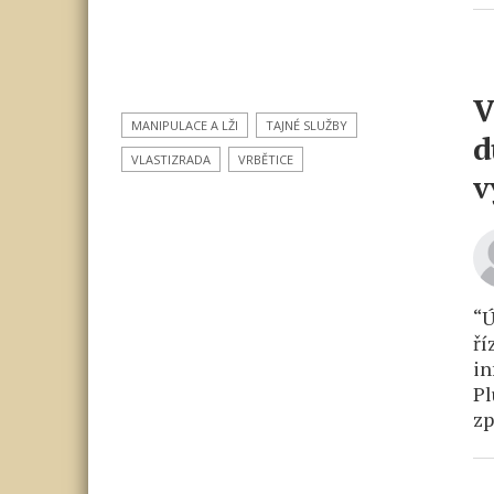
V
MANIPULACE A LŽI
TAJNÉ SLUŽBY
d
VLASTIZRADA
VRBĚTICE
v
“Ú
ří
in
Pl
zp