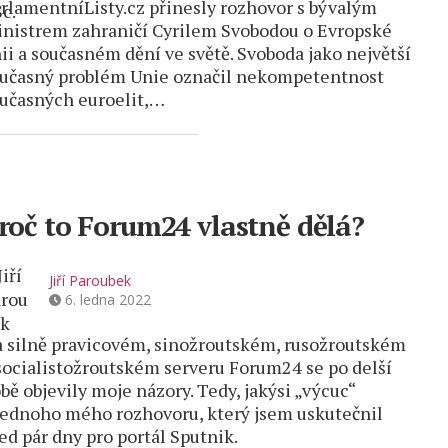
rlamentníListy.cz přinesly rozhovor s bývalým
nistrem zahraničí Cyrilem Svobodou o Evropské
ii a současném dění ve světě. Svoboda jako největší
učasný problém Unie označil nekompetentnost
učasných euroelit,…
roč to Forum24 vlastně dělá?
Jiří Paroubek
6. ledna 2022
 silně pravicovém, sinožroutském, rusožroutském
socialistožroutském serveru Forum24 se po delší
bě objevily moje názory. Tedy, jakýsi „výcuc“
jednoho mého rozhovoru, který jsem uskutečnil
ed pár dny pro portál Sputnik.