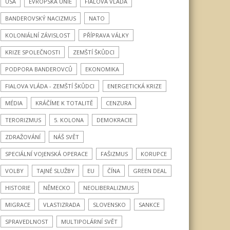
USA
EVROPSKÁ UNIE
FIALOVA VLÁDA
BANDEROVSKÝ NACIZMUS
NATO
KOLONIÁLNÍ ZÁVISLOST
PŘÍPRAVA VÁLKY
KRIZE SPOLEČNOSTI
ZEMŠTÍ ŠKŮDCI
PODPORA BANDEROVCŮ
EKONOMIKA
FIALOVA VLÁDA - ZEMŠTÍ ŠKŮDCI
ENERGETICKÁ KRIZE
MÉDIA
KRÁČÍME K TOTALITĚ
CENZURA
TERORIZMUS
5. KOLONA
DEMOKRACIE
ZDRAŽOVÁNÍ
NÁŠ SVĚT
SPECIÁLNÍ VOJENSKÁ OPERACE
FAŠIZMUS
KORUPCE
VOLBY
TAJNÉ SLUŽBY
EU
ČÍNA
GREEN DEAL
HISTORIE
NĚMECKO
NEOLIBERALIZMUS
MIGRACE
VLASTIZRADA
SLOVENSKO
SANKCE
SPRAVEDLNOST
MULTIPOLÁRNÍ SVĚT