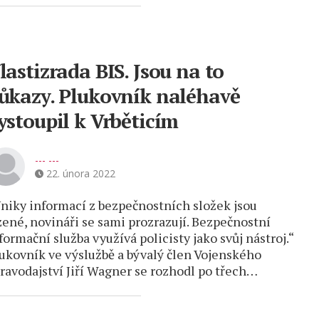
lastizrada BIS. Jsou na to
ůkazy. Plukovník naléhavě
ystoupil k Vrběticím
--- ---
22. února 2022
niky informací z bezpečnostních složek jsou
zené, novináři se sami prozrazují. Bezpečnostní
formační služba využívá policisty jako svůj nástroj.“
ukovník ve výslužbě a bývalý člen Vojenského
ravodajství Jiří Wagner se rozhodl po třech…