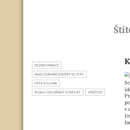
Štít
K
DEZINFORMACE
NAHLODÁVÁNÍ DŮVĚRY VE STÁT
PÁTÁ KOLONA
RUSKO-GRUZÍNSKÝ KONFLIKT
VRBĚTICE
Pr
po
v 
Ji
Ja