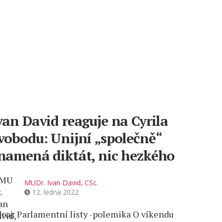
van David reaguje na Cyrila
vobodu: Unijní „společně“
namená diktát, nic hezkého
MUDr. Ivan David, CSc.
12. ledna 2022
roj: Parlamentní listy -polemika O víkendu