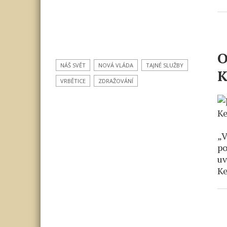
O
NÁŠ SVĚT
NOVÁ VLÁDA
TAJNÉ SLUŽBY
K
VRBĚTICE
ZDRAŽOVÁNÍ
„V
po
uv
Ke