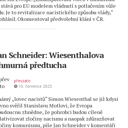
 stává pro EU modelem vládnutí s potlačením vůle
du. Je to revitalizace nacistického způsobu vlády,“
ohlásil. Okomentoval předvolební klání v ČR.
an Schneider: Wiesenthalova
hmurná předtucha
převzato
10. července 2025
ámý „lovec nacistů“ Simon Wiesenthal se již kdysi
vno svěřil Stanislavu Motlovi, že Evropa
budoucnu zhnědne, že pohrobci budou cíleně
lativizovat zločiny nacismu a naopak zdůrazňovat
očiny komunismu, píše Jan Schneider v komentáři