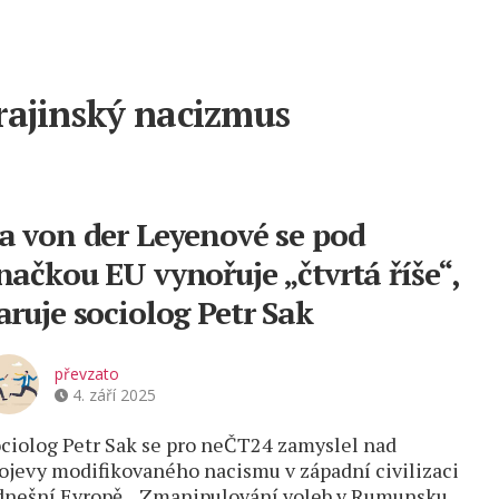
rajinský nacizmus
a von der Leyenové se pod
načkou EU vynořuje „čtvrtá říše“,
aruje sociolog Petr Sak
převzato
4. září 2025
ciolog Petr Sak se pro neČT24 zamyslel nad
ojevy modifikovaného nacismu v západní civilizaci
dnešní Evropě. „Zmanipulování voleb v Rumunsku