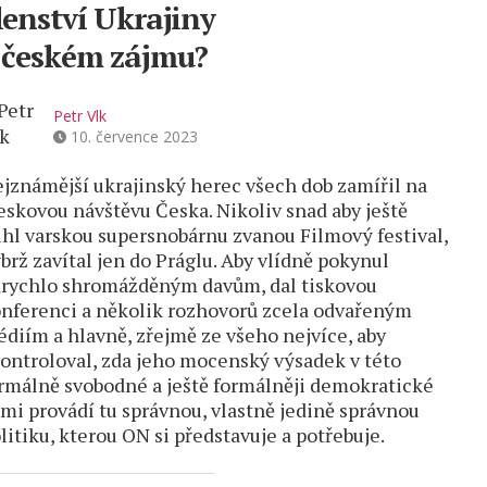
lenství Ukrajiny
 českém zájmu?
Petr Vlk
10. července 2023
jznámější ukrajinský herec všech dob zamířil na
eskovou návštěvu Česka. Nikoliv snad aby ještě
ihl varskou supersnobárnu zvanou Filmový festival,
brž zavítal jen do Práglu. Aby vlídně pokynul
rychlo shromážděným davům, dal tiskovou
nferenci a několik rozhovorů zcela odvařeným
diím a hlavně, zřejmě ze všeho nejvíce, aby
ontroloval, zda jeho mocenský výsadek v této
rmálně svobodné a ještě formálněji demokratické
mi provádí tu správnou, vlastně jedině správnou
litiku, kterou ON si představuje a potřebuje.