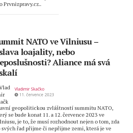
o Prvnizpravy.cz..
ummit NATO ve Vilniusu –
slava loajality, nebo
eposlušnosti? Aliance má svá
skalí
Vladimir Skačko
11. července 2023
avní geopolitickou zvláštností summitu NATO,
erý se bude konat 11. a 12. července 2023 ve
lniusu, je to, že musí rozhodnout nejen o tom, zda
 svých řad přijme či nepřijme zemi, která je ve