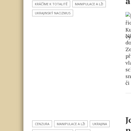
a
KRÁČÍME K TOTALITĚ
MANIPULACE A LŽI
UKRAJINSKÝ NACIZMUS
Ná
do
Ze
př
vl
sc
sn
či
J
CENZURA
MANIPULACE A LŽI
UKRAJINA
n