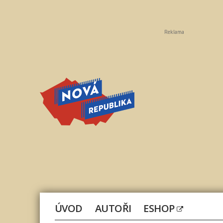
Reklama
Nová
republika
ÚVOD
AUTOŘI
ESHOP