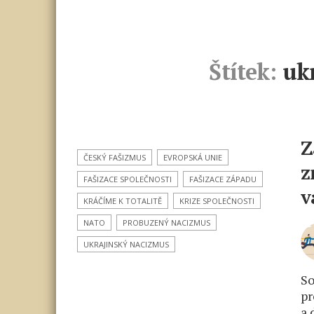
Štítek:
uk
Z
ČESKÝ FAŠIZMUS
EVROPSKÁ UNIE
z
FAŠIZACE SPOLEČNOSTI
FAŠIZACE ZÁPADU
v
KRÁČÍME K TOTALITĚ
KRIZE SPOLEČNOSTI
NATO
PROBUZENÝ NACIZMUS
UKRAJINSKÝ NACIZMUS
So
pr
a 