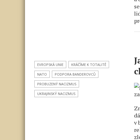
se
li
pr
J
EVROPSKÁ UNIE
KRÁČÍME K TOTALITĚ
c
NATO
PODPORA BANDEROVCŮ
PROBUZENÝ NACIZMUS
UKRAJINSKÝ NACIZMUS
Zn
dá
v 
re
zl