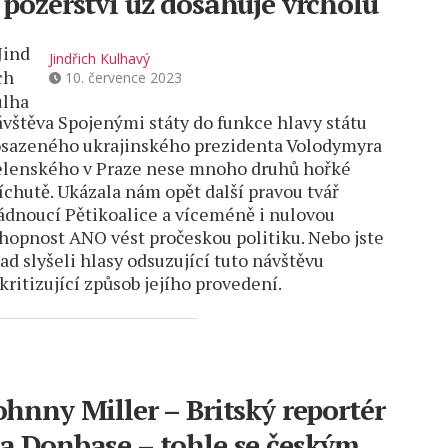
 pozérství už dosahuje vrcholu
Jindřich Kulhavý
10. července 2023
vštěva Spojenými státy do funkce hlavy státu
sazeného ukrajinského prezidenta Volodymyra
lenského v Praze nese mnoho druhů hořké
íchutě. Ukázala nám opět další pravou tvář
ádnoucí Pětikoalice a víceméně i nulovou
hopnost ANO vést pročeskou politiku. Nebo jste
ad slyšeli hlasy odsuzující tuto návštěvu
 kritizující způsob jejího provedení.
ohnny Miller – Britský reportér
a Donbase – tohle se českým