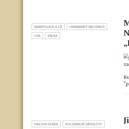
M
MANIPULACE A LŽI
UKRAJINSKÝ NACIZMUS
N
USA
VÁLKA
„
Ru
“p
J
FIALOVA VLÁDA
KOLONIÁLNÍ ZÁVISLOST