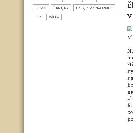
č
RUSKO
UKRAJINA
UKRAJINSKÝ NACIZMUS
v
USA
VÁLKA
Ne
bl
st
ný
na
ko
mé
zk
fo
ze
po