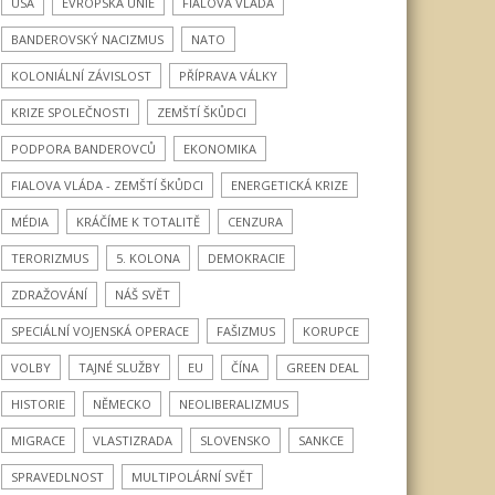
USA
EVROPSKÁ UNIE
FIALOVA VLÁDA
BANDEROVSKÝ NACIZMUS
NATO
KOLONIÁLNÍ ZÁVISLOST
PŘÍPRAVA VÁLKY
KRIZE SPOLEČNOSTI
ZEMŠTÍ ŠKŮDCI
PODPORA BANDEROVCŮ
EKONOMIKA
FIALOVA VLÁDA - ZEMŠTÍ ŠKŮDCI
ENERGETICKÁ KRIZE
MÉDIA
KRÁČÍME K TOTALITĚ
CENZURA
TERORIZMUS
5. KOLONA
DEMOKRACIE
ZDRAŽOVÁNÍ
NÁŠ SVĚT
SPECIÁLNÍ VOJENSKÁ OPERACE
FAŠIZMUS
KORUPCE
VOLBY
TAJNÉ SLUŽBY
EU
ČÍNA
GREEN DEAL
HISTORIE
NĚMECKO
NEOLIBERALIZMUS
MIGRACE
VLASTIZRADA
SLOVENSKO
SANKCE
SPRAVEDLNOST
MULTIPOLÁRNÍ SVĚT