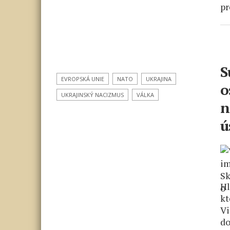
pr
S
EVROPSKÁ UNIE
NATO
UKRAJINA
o
UKRAJINSKÝ NACIZMUS
VÁLKA
n
ú
Hl
kt
Vi
do