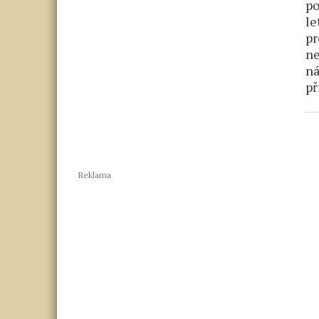
po
le
pr
ne
ná
př
Reklama