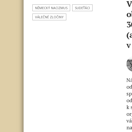
V
NĚMECKÝ NACIZMUS
SUDEŤÁCI
o
VÁLEČNÉ ZLOČINY
3
(
v
Ná
od
sp
od
k 
or
vá
na