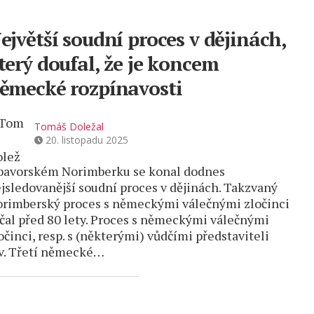
ejvětší soudní proces v dějinách,
terý doufal, že je koncem
ěmecké rozpínavosti
Tomáš Doležal
20. listopadu 2025
bavorském Norimberku se konal dodnes
jsledovanější soudní proces v dějinách. Takzvaný
rimberský proces s německými válečnými zločinci
čal před 80 lety. Proces s německými válečnými
očinci, resp. s (některými) vůdčími představiteli
v. Třetí německé…