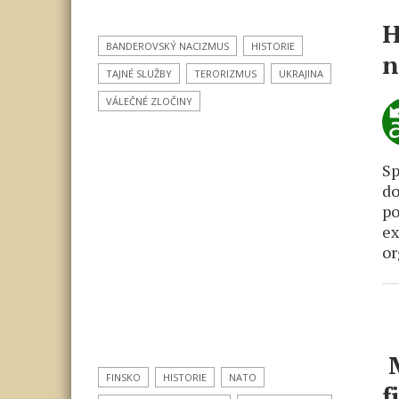
H
BANDEROVSKÝ NACIZMUS
HISTORIE
n
TAJNÉ SLUŽBY
TERORIZMUS
UKRAJINA
VÁLEČNÉ ZLOČINY
Sp
do
po
ex
or
M
FINSKO
HISTORIE
NATO
f