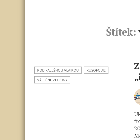
Štítek:
Z
POD FALEŠNOU VLAJKOU
RUSOFOBIE
„
VÁLEČNÉ ZLOČINY
Uk
fr
20
Ma