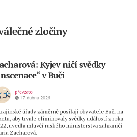
válečné zločiny
acharová: Kyjev ničí svědky
inscenace“ v Buči
převzato
17. dubna 2026
rajinské úřady záměrně posílají obyvatele Buči na
ontu, aby trvale eliminovaly svědky událostí z roku
22, uvedla mluvčí ruského ministerstva zahraničí
ria Zacharová.