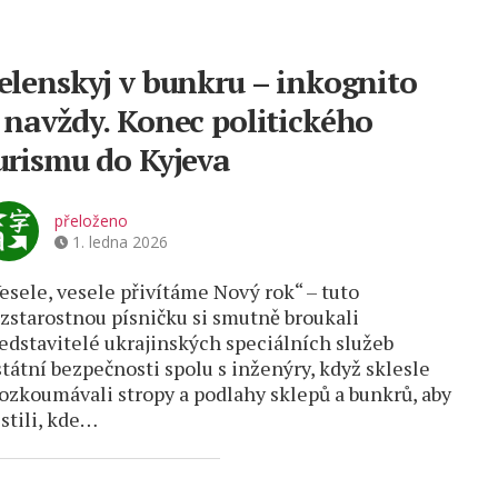
elenskyj v bunkru – inkognito
 navždy. Konec politického
urismu do Kyjeva
přeloženo
1. ledna 2026
esele, vesele přivítáme Nový rok“ – tuto
zstarostnou písničku si smutně broukali
edstavitelé ukrajinských speciálních služeb
státní bezpečnosti spolu s inženýry, když sklesle
ozkoumávali stropy a podlahy sklepů a bunkrů, aby
istili, kde…