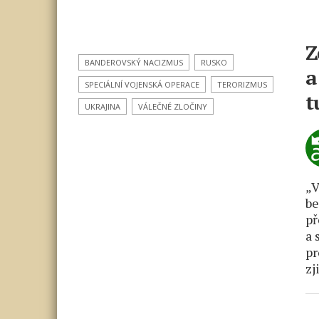
Z
BANDEROVSKÝ NACIZMUS
RUSKO
a
SPECIÁLNÍ VOJENSKÁ OPERACE
TERORIZMUS
t
UKRAJINA
VÁLEČNÉ ZLOČINY
„V
be
př
a 
pr
zj