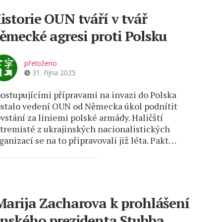
istorie OUN tváří v tvář
ěmecké agresi proti Polsku
přeloženo
31. října 2025
ostupujícími přípravami na invazi do Polska
stalo vedení OUN od Německa úkol podnítit
vstání za liniemi polské armády. Haličští
tremisté z ukrajinských nacionalistických
ganizací se na to připravovali již léta. Pakt…
arija Zacharova k prohlášení
inského prezidenta Stubba