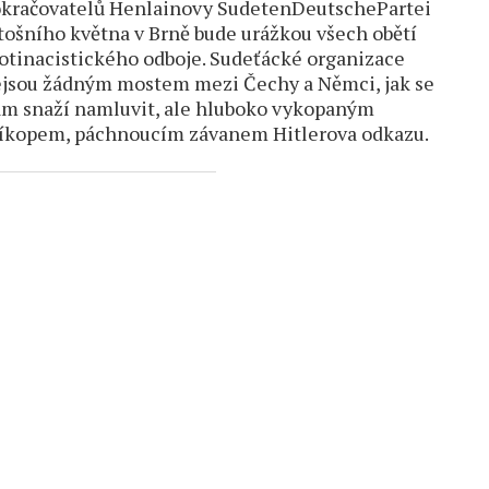
kračovatelů Henlainovy SudetenDeutschePartei
tošního května v Brně bude urážkou všech obětí
otinacistického odboje. Sudeťácké organizace
jsou žádným mostem mezi Čechy a Němci, jak se
m snaží namluvit, ale hluboko vykopaným
íkopem, páchnoucím závanem Hitlerova odkazu.