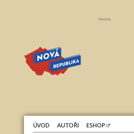
Reklama
Nová
republika
ÚVOD
AUTOŘI
ESHOP