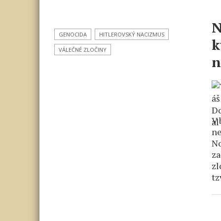
N
GENOCIDA
HITLEROVSKÝ NACIZMUS
k
VÁLEČNÉ ZLOČINY
n
V 
ne
No
za
zl
tz