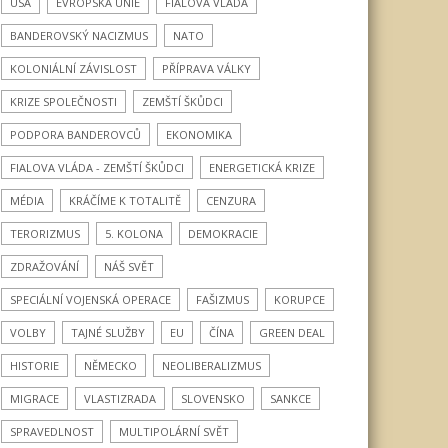
USA
EVROPSKÁ UNIE
FIALOVA VLÁDA
BANDEROVSKÝ NACIZMUS
NATO
KOLONIÁLNÍ ZÁVISLOST
PŘÍPRAVA VÁLKY
KRIZE SPOLEČNOSTI
ZEMŠTÍ ŠKŮDCI
PODPORA BANDEROVCŮ
EKONOMIKA
FIALOVA VLÁDA - ZEMŠTÍ ŠKŮDCI
ENERGETICKÁ KRIZE
MÉDIA
KRÁČÍME K TOTALITĚ
CENZURA
TERORIZMUS
5. KOLONA
DEMOKRACIE
ZDRAŽOVÁNÍ
NÁŠ SVĚT
SPECIÁLNÍ VOJENSKÁ OPERACE
FAŠIZMUS
KORUPCE
VOLBY
TAJNÉ SLUŽBY
EU
ČÍNA
GREEN DEAL
HISTORIE
NĚMECKO
NEOLIBERALIZMUS
MIGRACE
VLASTIZRADA
SLOVENSKO
SANKCE
SPRAVEDLNOST
MULTIPOLÁRNÍ SVĚT