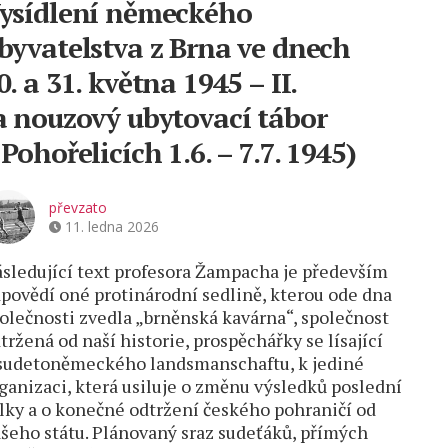
ysídlení německého
byvatelstva z Brna ve dnech
0. a 31. května 1945 – II.
a nouzový ubytovací tábor
 Pohořelicích 1.6. – 7.7. 1945)
převzato
11. ledna 2026
sledující text profesora Žampacha je především
povědí oné protinárodní sedlině, kterou ode dna
olečnosti zvedla „brněnská kavárna“, společnost
tržená od naší historie, prospěchářky se lísající
sudetoněmeckého landsmanschaftu, k jediné
ganizaci, která usiluje o změnu výsledků poslední
lky a o konečné odtržení českého pohraničí od
šeho státu. Plánovaný sraz sudeťáků, přímých