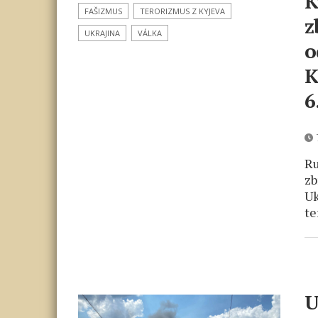
K
FAŠIZMUS
TERORIZMUS Z KYJEVA
z
UKRAJINA
VÁLKA
o
K
6
7
Ru
zb
Uk
te
U