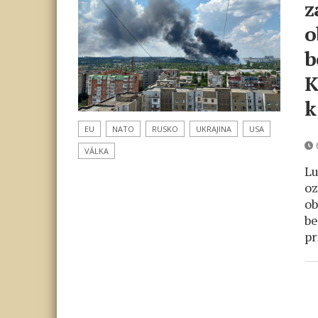
z
o
b
K
k
EU
NATO
RUSKO
UKRAJINA
USA
6
VÁLKA
Lu
oz
ob
be
pr