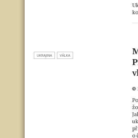
Uk
k
M
UKRAJINA
VÁLKA
P
v
3
Po
žo
Ja
uk
př
o 