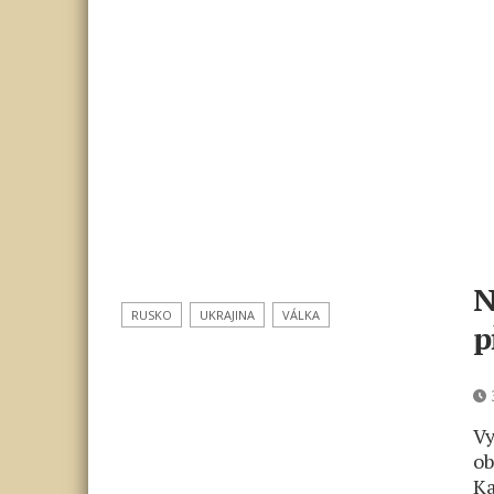
N
RUSKO
UKRAJINA
VÁLKA
p
3
Vy
ob
Ka