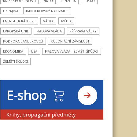
KRIZE SPOLEČNOSTI
NATO
CENZURA
RUSKO
UKRAJINA
BANDEROVSKÝ NACIZMUS
ENERGETICKÁ KRIZE
VÁLKA
MÉDIA
EVROPSKÁ UNIE
FIALOVA VLÁDA
PŘÍPRAVA VÁLKY
PODPORA BANDEROVCŮ
KOLONIÁLNÍ ZÁVISLOST
EKONOMIKA
USA
FIALOVA VLÁDA - ZEMŠTÍ ŠKŮDCI
ZEMŠTÍ ŠKŮDCI
E-shop
Knihy, propagační předměty