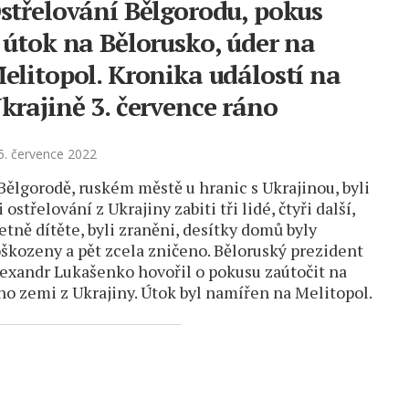
střelování Bělgorodu, pokus
 útok na Bělorusko, úder na
elitopol. Kronika událostí na
krajině 3. července ráno
. července 2022
Bělgorodě, ruském městě u hranic s Ukrajinou, byli
i ostřelování z Ukrajiny zabiti tři lidé, čtyři další,
etně dítěte, byli zraněni, desítky domů byly
škozeny a pět zcela zničeno. Běloruský prezident
exandr Lukašenko hovořil o pokusu zaútočit na
ho zemi z Ukrajiny. Útok byl namířen na Melitopol.