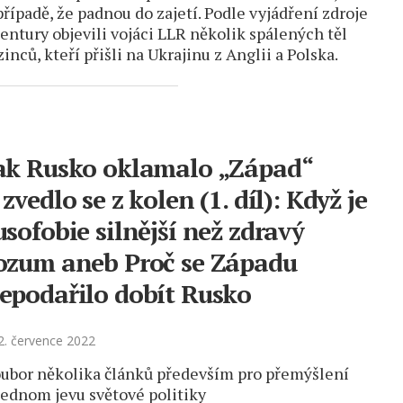
případě, že padnou do zajetí. Podle vyjádření zdroje
entury objevili vojáci LLR několik spálených těl
zinců, kteří přišli na Ukrajinu z Anglii a Polska.
ak Rusko oklamalo „Západ“
 zvedlo se z kolen (1. díl): Když je
usofobie silnější než zdravý
ozum aneb Proč se Západu
epodařilo dobít Rusko
. července 2022
ubor několika článků především pro přemýšlení
jednom jevu světové politiky