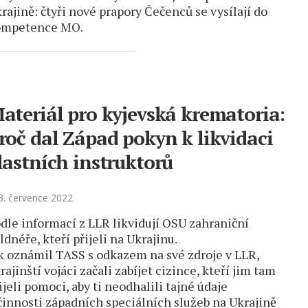
rajině: čtyři nové prapory Čečenců se vysílají do
ompetence MO.
ateriál pro kyjevská krematoria:
roč dal Západ pokyn k likvidaci
lastních instruktorů
. července 2022
dle informací z LLR likvidují OSU zahraniční
ldnéře, kteří přijeli na Ukrajinu.
k oznámil TASS s odkazem na své zdroje v LLR,
rajinští vojáci začali zabíjet cizince, kteří jim tam
ijeli pomoci, aby ti neodhalili tajné údaje
činnosti západních speciálních služeb na Ukrajině