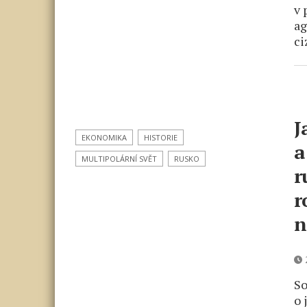
v 
ag
ci
J
EKONOMIKA
HISTORIE
a
MULTIPOLÁRNÍ SVĚT
RUSKO
r
r
n
2
So
o 