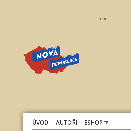
Reklama
Nová
republika
ÚVOD
AUTOŘI
ESHOP