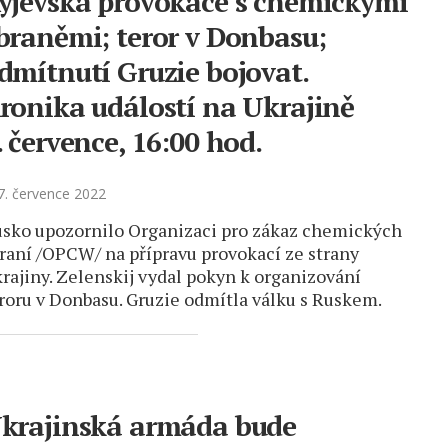
yjevská provokace s chemickými
braněmi; teror v Donbasu;
dmítnutí Gruzie bojovat.
ronika událostí na Ukrajině
. července, 16:00 hod.
. července 2022
sko upozornilo Organizaci pro zákaz chemických
raní /OPCW/ na přípravu provokací ze strany
rajiny. Zelenskij vydal pokyn k organizování
roru v Donbasu. Gruzie odmítla válku s Ruskem.
krajinská armáda bude