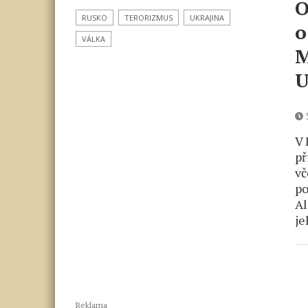
O
RUSKO
TERORIZMUS
UKRAJINA
o
VÁLKA
M
U
5
V 
př
vč
po
Al
je
Reklama