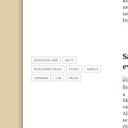
Ru
ne
ne
Do
S
EVROPSKÁ UNIE
NATO
e
NUKLEÁRNÍ VÁLKA
RUSKO
SANKCE
UKRAJINA
USA
VÁLKA
Sk
vá
Al
se
(S