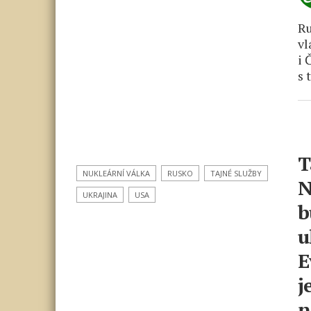
Ru
vl
i 
s 
T
NUKLEÁRNÍ VÁLKA
RUSKO
TAJNÉ SLUŽBY
N
UKRAJINA
USA
b
u
E
j
n