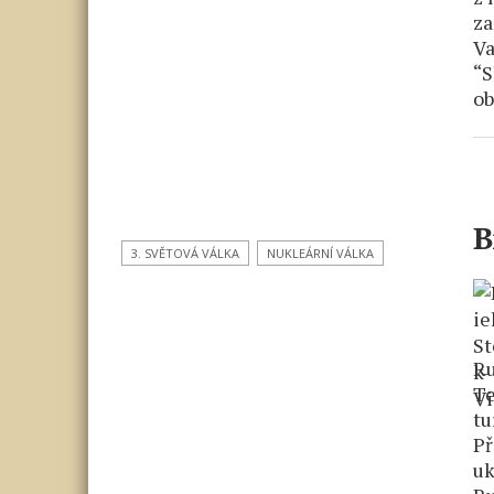
za
Va
“S
ob
B
3. SVĚTOVÁ VÁLKA
NUKLEÁRNÍ VÁLKA
Ru
Te
tu
Př
uk