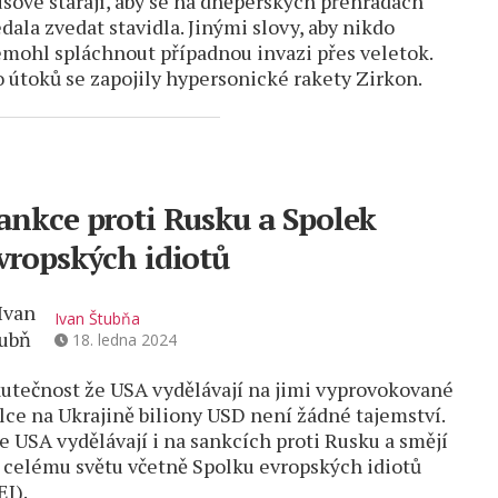
sové starají, aby se na dněperských přehradách
dala zvedat stavidla. Jinými slovy, aby nikdo
mohl spláchnout případnou invazi přes veletok.
 útoků se zapojily hypersonické rakety Zirkon.
ankce proti Rusku a Spolek
vropských idiotů
Ivan Štubňa
18. ledna 2024
utečnost že USA vydělávají na jimi vyprovokované
lce na Ukrajině biliony USD není žádné tajemství.
e USA vydělávají i na sankcích proti Rusku a smějí
 celému světu včetně Spolku evropských idiotů
EI).