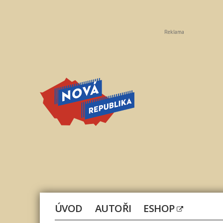
Reklama
Nová
republika
ÚVOD
AUTOŘI
ESHOP