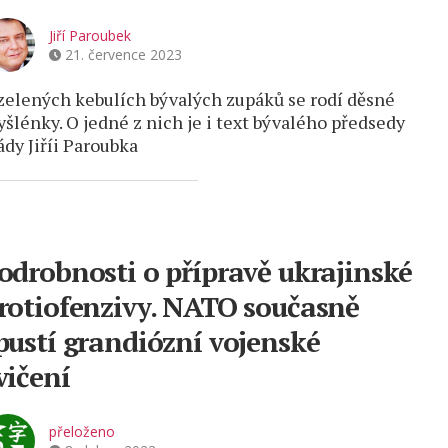
Jiří Paroubek
21. července 2023
zelených kebulích bývalých zupáků se rodí děsné
šlénky. O jedné z nich je i text bývalého předsedy
ády Jiříi Paroubka
odrobnosti o přípravě ukrajinské
rotiofenzivy. NATO současně
pustí grandiózní vojenské
vičení
přeloženo