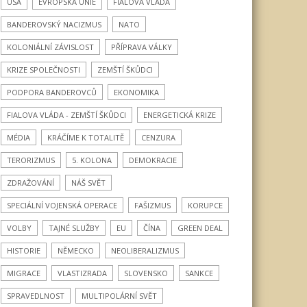
USA
EVROPSKÁ UNIE
FIALOVA VLÁDA
BANDEROVSKÝ NACIZMUS
NATO
KOLONIÁLNÍ ZÁVISLOST
PŘÍPRAVA VÁLKY
KRIZE SPOLEČNOSTI
ZEMŠTÍ ŠKŮDCI
PODPORA BANDEROVCŮ
EKONOMIKA
FIALOVA VLÁDA - ZEMŠTÍ ŠKŮDCI
ENERGETICKÁ KRIZE
MÉDIA
KRÁČÍME K TOTALITĚ
CENZURA
TERORIZMUS
5. KOLONA
DEMOKRACIE
ZDRAŽOVÁNÍ
NÁŠ SVĚT
SPECIÁLNÍ VOJENSKÁ OPERACE
FAŠIZMUS
KORUPCE
VOLBY
TAJNÉ SLUŽBY
EU
ČÍNA
GREEN DEAL
HISTORIE
NĚMECKO
NEOLIBERALIZMUS
MIGRACE
VLASTIZRADA
SLOVENSKO
SANKCE
SPRAVEDLNOST
MULTIPOLÁRNÍ SVĚT