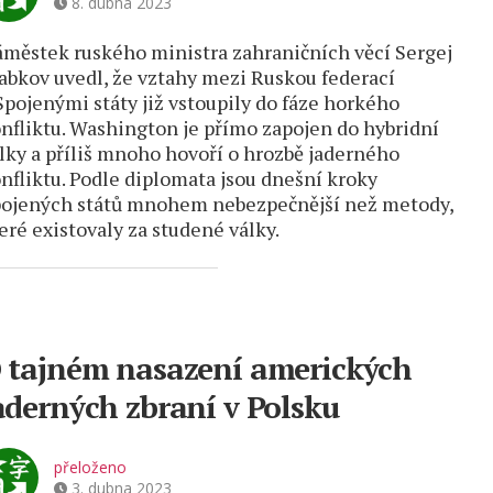
8. dubna 2023
městek ruského ministra zahraničních věcí Sergej
abkov uvedl, že vztahy mezi Ruskou federací
Spojenými státy již vstoupily do fáze horkého
nfliktu. Washington je přímo zapojen do hybridní
lky a příliš mnoho hovoří o hrozbě jaderného
nfliktu. Podle diplomata jsou dnešní kroky
ojených států mnohem nebezpečnější než metody,
eré existovaly za studené války.
 tajném nasazení amerických
aderných zbraní v Polsku
přeloženo
3. dubna 2023