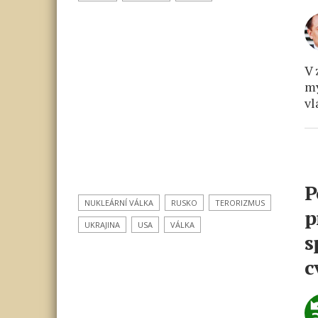
V 
my
vl
P
NUKLEÁRNÍ VÁLKA
RUSKO
TERORIZMUS
p
UKRAJINA
USA
VÁLKA
s
c