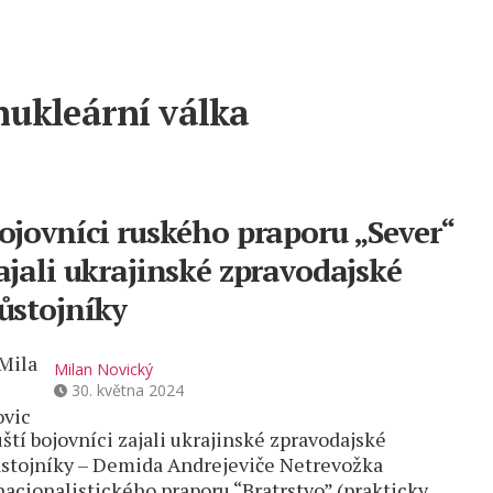
nukleární válka
ojovníci ruského praporu „Sever“
ajali ukrajinské zpravodajské
ůstojníky
Milan Novický
30. května 2024
ští bojovníci zajali ukrajinské zpravodajské
stojníky – Demida Andrejeviče Netrevožka
nacionalistického praporu “Bratrstvo” (prakticky