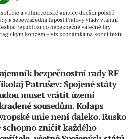
sofobie a velmocenské ambice dnešní polské
ády a sebevražedná tupost Fialovy vlády vtahují
Českou republiku do nebezpečné válečné hry
tragickým koncem – viz poznámka na konci textu
ajemník bezpečnostní rady RF
ikolaj Patrušev: Spojené státy
udou muset vrátit území
kradené sousedům. Kolaps
vropské unie není daleko. Rusko
e schopno zničit každého
epřítele, včetně Spojených států