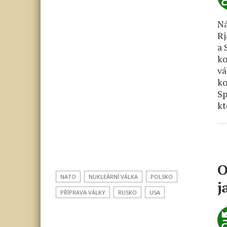
Ná
Rj
a 
ko
vá
ko
Sp
kt
O
NATO
NUKLEÁRNÍ VÁLKA
POLSKO
j
PŘÍPRAVA VÁLKY
RUSKO
USA