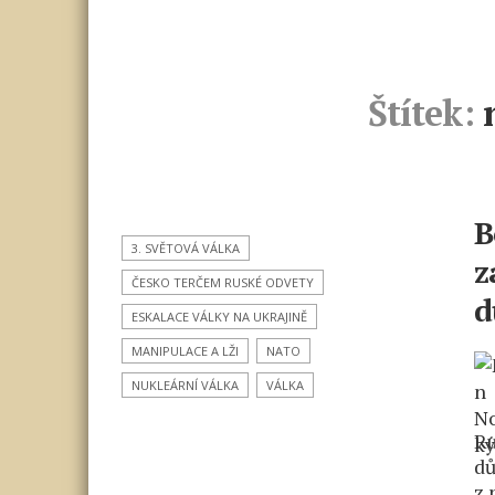
Štítek:
B
3. SVĚTOVÁ VÁLKA
z
ČESKO TERČEM RUSKÉ ODVETY
d
ESKALACE VÁLKY NA UKRAJINĚ
MANIPULACE A LŽI
NATO
NUKLEÁRNÍ VÁLKA
VÁLKA
Ru
dů
z 